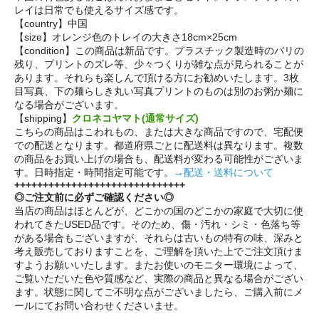
レイは日常でも使えるサイズ感です。
【country】中国
【size】オレンジ色のトレイの大きさ18cm×25cm
【condition】この商品は新品です。プラスチック製造時のバリの
残り、プリントのズレ等、少々つくりが雑な点が見られることが
あります。それらも楽しんで頂ける方にお勧めいたします。3枚
目写真、下の麺らしき丸い写真プリントのものは別のお粥か麺に
なる場合がございます。
【shipping】
クロネコヤマト(通常サイズ)
こちらの商品はこわれもの、または大きな商品ですので、宅配便
での配送となります。都道府県ごとに配送料は異なります。複数
の商品をお買い上げの場合も、配送料が変わる可能性がございま
す。日時指定・時間指定可能です。
→配送・送料について
++++++++++++++++++++++++++++++
◎ご注文前に必ずご確認ください◎
当店の商品はほとんどが、どこかの国のどこかの家庭で大切に使
われてきたUSED品です。そのため、傷・汚れ・シミ・色落ち等
がある場合もございますが、それらは古いもの特有の味、深みと
考え販売しておりますことを、ご理解を頂いた上でご注文頂けま
すようお願いいたします。またお使いのモニター環境によって、
ご覧いただいた色や質感など、実際の商品と異なる場合がござい
ます。状態に関してご不明な点がございましたら、ご購入前にメ
ールにてお問い合わせくださいませ。