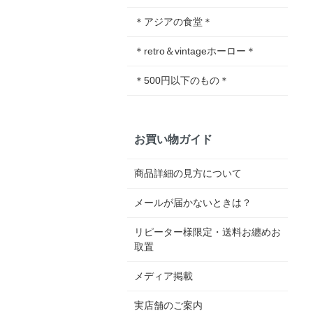
＊アジアの食堂＊
＊retro＆vintageホーロー＊
＊500円以下のもの＊
お買い物ガイド
商品詳細の見方について
メールが届かないときは？
リピーター様限定・送料お纏めお
取置
メディア掲載
実店舗のご案内