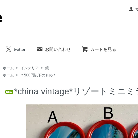
twitter
お問い合わせ
カートを見る
ホーム
>
インテリア
>
鏡
ホーム
>
＊500円以下のもの＊
*china vintage*リゾートミニ