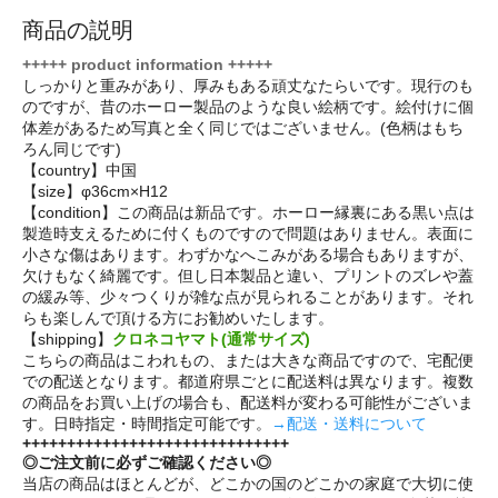
商品の説明
+++++ product information +++++
しっかりと重みがあり、厚みもある頑丈なたらいです。現行のも
のですが、昔のホーロー製品のような良い絵柄です。絵付けに個
体差があるため写真と全く同じではございません。(色柄はもち
ろん同じです)
【country】中国
【size】φ36cm×H12
【condition】この商品は新品です。ホーロー縁裏にある黒い点は
製造時支えるために付くものですので問題はありません。表面に
小さな傷はあります。わずかなへこみがある場合もありますが、
欠けもなく綺麗です。但し日本製品と違い、プリントのズレや蓋
の緩み等、少々つくりが雑な点が見られることがあります。それ
らも楽しんで頂ける方にお勧めいたします。
【shipping】
クロネコヤマト(通常サイズ)
こちらの商品はこわれもの、または大きな商品ですので、宅配便
での配送となります。都道府県ごとに配送料は異なります。複数
の商品をお買い上げの場合も、配送料が変わる可能性がございま
す。日時指定・時間指定可能です。
→配送・送料について
++++++++++++++++++++++++++++++
◎ご注文前に必ずご確認ください◎
当店の商品はほとんどが、どこかの国のどこかの家庭で大切に使