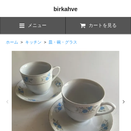
birkahve
メニュー
カートを見る
ホーム
>
キッチン
>
皿・碗・グラス