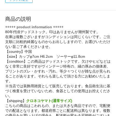
商品の説明
+++++ product information +++++
80年代頃デッドストック。印はありませんが潮州製です。
在庫は複数ございますがコンディションは同じくらいです。ご注
文順に比較的綺麗なものからお出ししますので、お選びいただけ
ない旨ご了承くださいませ。
【country】中国
【size】カップφ7cm H6.2cm ソーサーφ11.8cm
【condition】この商品はデッドストックです。欠けやヒビなどは
なく非常に良好ですがヴィンテージ特有の、縁の厚みの個体差、
プリントのズレ・かすれ・汚れ、等少々つくりが雑な点が見られ
ることがあります。それらも楽しんで頂ける方にお勧めいたしま
す。
※当店では装飾用雑貨として販売しております。食品衛生法に基
づく検査を受けていないため、食器としての使用はお控えくださ
い。
【shipping】
クロネコヤマト(通常サイズ)
こちらの商品はこわれもの、または大きな商品ですので、宅配便
での配送となります。都道府県ごとに配送料は異なります。複数
の商品をお買い上げの場合も、配送料が変わる可能性がございま