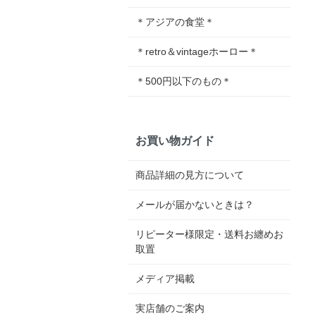
＊アジアの食堂＊
＊retro＆vintageホーロー＊
＊500円以下のもの＊
お買い物ガイド
商品詳細の見方について
メールが届かないときは？
リピーター様限定・送料お纏めお
取置
メディア掲載
実店舗のご案内