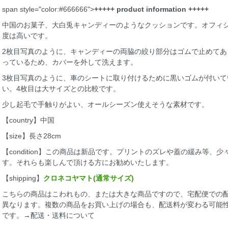
span style="color:#666666">
+++++ product information +++++
中国のお菓子、大白兎キャンディーのようなクッションです。オフィ
度は高いです。
2枚目写真のように、キャンディーの両脇の絞り部分はゴムで止めて
っているため、カバーを外して洗えます。
3枚目写真のように、車のシートに取り付けるために黒いゴムが付い
い。4枚目は
大サイズとの比較
です。
少し起毛で手触りがよい、オールシーズン使えそうな素材です。
【country】中国
【size】長さ28cm
【condition】この商品は新品です。プリントのズレや蓋の緩み等
す。それらも楽しんで頂ける方にお勧めいたします。
【shipping】
クロネコヤマト(通常サイズ)
こちらの商品はこわれもの、または大きな商品ですので、宅配便での
異なります。複数の商品をお買い上げの場合も、配送料が変わる可能
です。
→配送・送料について