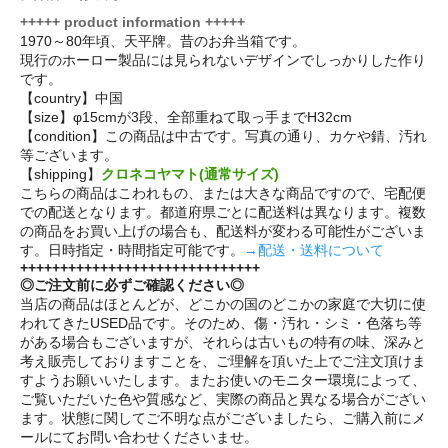
+++++ product information +++++
1970～80年頃、天平牌。昔のお弁当箱です。
現行のホーロー製品には見られないデザインでしっかりした作り
です。
【country】中国
【size】φ15cmが3段、全部重ねて取っ手までH32cm
【condition】この商品は中古です。写真の通り、カケや錆、汚れ
等ございます。
【shipping】
クロネコヤマト(通常サイズ)
こちらの商品はこわれもの、または大きな商品ですので、宅配便
での配送となります。都道府県ごとに配送料は異なります。複数
の商品をお買い上げの場合も、配送料が変わる可能性がございま
す。日時指定・時間指定可能です。
→配送・送料について
++++++++++++++++++++++++++++++
◎ご注文前に必ずご確認ください◎
当店の商品はほとんどが、どこかの国のどこかの家庭で大切に使
われてきたUSED品です。そのため、傷・汚れ・シミ・色落ち等
がある場合もございますが、それらは古いもの特有の味、深みと
考え販売しておりますことを、ご理解を頂いた上でご注文頂けま
すようお願いいたします。またお使いのモニター環境によって、
ご覧いただいた色や質感など、実際の商品と異なる場合がござい
ます。状態に関してご不明な点がございましたら、ご購入前にメ
ールにてお問い合わせくださいませ。