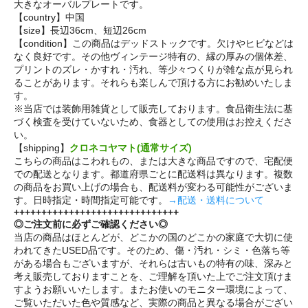
大きなオーバルプレートです。
【country】中国
【size】長辺36cm、短辺26cm
【condition】この商品はデッドストックです。欠けやヒビなどは
なく良好です。その他ヴィンテージ特有の、縁の厚みの個体差、
プリントのズレ・かすれ・汚れ、等少々つくりが雑な点が見られ
ることがあります。それらも楽しんで頂ける方にお勧めいたしま
す。
※当店では装飾用雑貨として販売しております。食品衛生法に基
づく検査を受けていないため、食器としての使用はお控えくださ
い。
【shipping】
クロネコヤマト(通常サイズ)
こちらの商品はこわれもの、または大きな商品ですので、宅配便
での配送となります。都道府県ごとに配送料は異なります。複数
の商品をお買い上げの場合も、配送料が変わる可能性がございま
す。日時指定・時間指定可能です。
→配送・送料について
++++++++++++++++++++++++++++++
◎ご注文前に必ずご確認ください◎
当店の商品はほとんどが、どこかの国のどこかの家庭で大切に使
われてきたUSED品です。そのため、傷・汚れ・シミ・色落ち等
がある場合もございますが、それらは古いもの特有の味、深みと
考え販売しておりますことを、ご理解を頂いた上でご注文頂けま
すようお願いいたします。またお使いのモニター環境によって、
ご覧いただいた色や質感など、実際の商品と異なる場合がござい