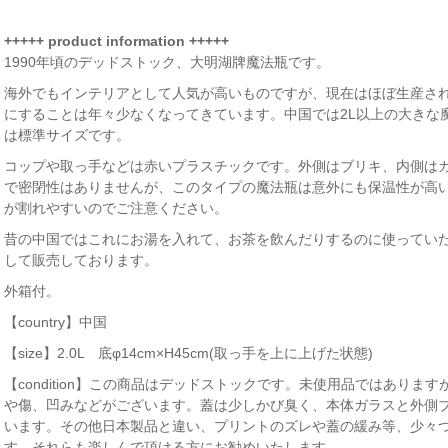
+++++ product information +++++
1990年頃のデッドストック、大明湖牌魔法瓶です。
海外でもインテリアとして人気が高いものですが、現在はほぼ生産さ
にすることは年々少なくなってきています。中国では2L以上の大きな
は標準サイズです。
コップや取っ手などは赤いプラスチックです。外側はブリキ、内側は
で密閉性はありませんが、このタイプの魔法瓶は意外にも保温性が高
が割れやすいのでご注意ください。
昔の中国ではこれにお湯を入れて、お茶を飲んだりするのに使ってい
して販売しております。
外箱付。
【country】中国
【size】2.0L 底φ14cm×H45cm(取っ手を上に上げた状態)
【condition】この商品はデッドストックです。未使用品ではあり
や傷、凹みなどがございます。蓋は少しかび臭く、本体ガラスと外側
います。その他日本製品と違い、プリントのズレや蓋の緩み等、少々
す。それらも楽しんで頂ける方にお勧めいたします。