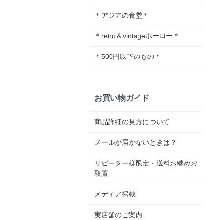
＊アジアの食堂＊
＊retro＆vintageホーロー＊
＊500円以下のもの＊
お買い物ガイド
商品詳細の見方について
メールが届かないときは？
リピーター様限定・送料お纏めお
取置
メディア掲載
実店舗のご案内