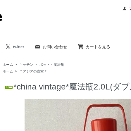
twitter
お問い合わせ
カートを見る
ホーム
>
キッチン
>
ポット・魔法瓶
ホーム
>
＊アジアの食堂＊
*china vintage*魔法瓶2.0L