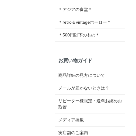
＊アジアの食堂＊
＊retro＆vintageホーロー＊
＊500円以下のもの＊
お買い物ガイド
商品詳細の見方について
メールが届かないときは？
リピーター様限定・送料お纏めお
取置
メディア掲載
実店舗のご案内