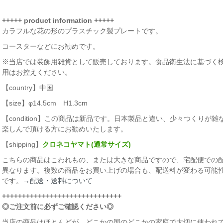
+++++ product information +++++
カラフルな花の形のプラスチック製プレートです。
コースターなどにお勧めです。
※当店では装飾用雑貨として販売しております。食品衛生法に基づく
用はお控えください。
【country】中国
【size】φ14.5cm H1.3cm
【condition】この商品は新品です。日本製品と違い、少々つくり
楽しんで頂ける方にお勧めいたします。
【shipping】
クロネコヤマト(通常サイズ)
こちらの商品はこわれもの、または大きな商品ですので、宅配便での
異なります。複数の商品をお買い上げの場合も、配送料が変わる可能
です。
→配送・送料について
++++++++++++++++++++++++++++++
◎ご注文前に必ずご確認ください◎
当店の商品はほとんどが、どこかの国のどこかの家庭で大切に使われて