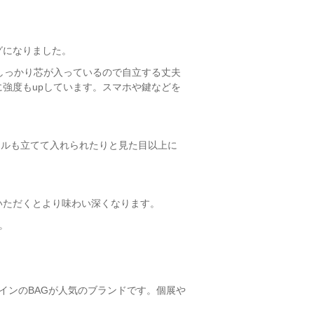
グになりました。
。しっかり芯が入っているので自立する丈夫
強度もupしています。スマホや鍵などを
トルも立てて入れられたりと見た目以上に
いただくとより味わい深くなります。
。
インのBAGが人気のブランドです。個展や