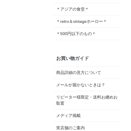
＊アジアの食堂＊
＊retro＆vintageホーロー＊
＊500円以下のもの＊
お買い物ガイド
商品詳細の見方について
メールが届かないときは？
リピーター様限定・送料お纏めお
取置
メディア掲載
実店舗のご案内