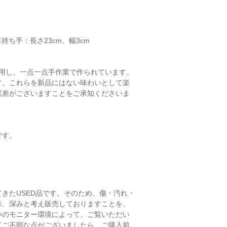
革持ち手：長さ23cm、幅3cm
布を使用し、一点一点手作業で作られています。
す。これらを新品にはない味わいとして楽
誤差がございますことをご承知くださいま
です。
きたUSED品です。そのため、傷・汚れ・
味、深みと考え販売しておりますことを、
いのモニター環境によって、ご覧いただい
てご不明な点がございましたら、ご購入前