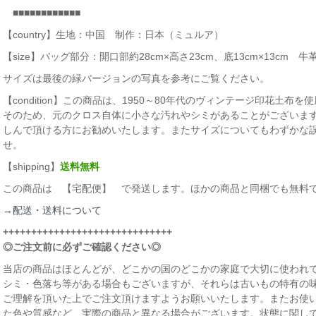
■■■■■■■■■■■■
【country】生地：中国 制作：日本（ミュルア）
【size】バッグ部分：開口部約28cm×高さ23cm、底13cm×13cm 牛
サイズは最後の緑バージョンの写真を参考にご覧ください。
【condition】この商品は、1950～80年代のヴィンテージ印花土
そのため、元のクロス自体に小さな汚れやシミがあることがございま
しんで頂ける方にお勧めいたします。またサイズについてもわずかな
せ。
【shipping】
送料無料
この商品は 【宅配便】 で発送します。ほかの商品と同梱でも無料
→配送・送料について
++++++++++++++++++++++++++++++
◎ご注文前に必ずご確認ください◎
当店の商品はほとんどが、どこかの国のどこかの家庭で大切に使われて
シミ・色落ち等がある場合もございますが、それらは古いもの特有の
ご理解を頂いた上でご注文頂けますようお願いいたします。またお使
た色や質感など、実際の商品と異なる場合がございます。状態に関し