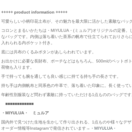
+++++ product information +++++
可愛らしい小柄印花土布が、その魅力を最大限に活かした素敵なバッ
コロンとまるいかたちは・MIYULUA・(ミュルア)オリジナルの定番
なバッグです。内側は落ち着いた茶系の帆布で仕立てられておりさらに
入れられる内ポケット付き。
底には共布のくるみボタンがあしらわれています。
お出かけに必要な長財布、ポーチなどはもちろん、500mlのペットボ
荷物も入ります。
手で持っても腕を通しても良い感じに持てる持ち手の長さです。
持ち手は内側帆布と同系色の牛革で、落ち着いた印象に。長く使って
年齢性別服装など問わず素敵に持っていただける1点もののバッグです
■■■■■■■■■■■■
・MIYULUA・ ミュルア
国内外で見つけた生地を生かして作り出される、1点ものや様々なデザ
オーダー情報等Instagramで発信されています→
・MIYULUA・