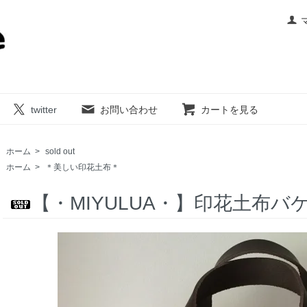
twitter
お問い合わせ
カートを見る
ホーム
>
sold out
ホーム
>
＊美しい印花土布＊
【・MIYULUA・】印花土布バ