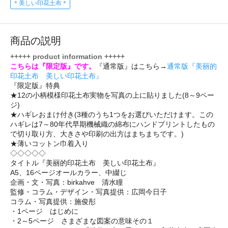
＊美しい印花土布＊
商品の説明
+++++ product information +++++
こちらは『限定版』です。
『通常版』はこちら→
通常版『美丽的
印花土布 美しい印花土布』
『限定版』特典
★12の小柄模様印花土布実物を写真の上に貼りました(8～9ペー
ジ)
★ハギレおまけ付き(3種のうち1つをお選びいただけます。この
ハギレは7～80年代早期機械織の綿布にハンドプリントしたもの
で切り取り方、大きさや印刷の出方はまちまちです。)
★薄いコットン巾着入り
◇◇◇◇◇
タイトル『美丽的印花土布 美しい印花土布』
A5、16ページオールカラー、中綴じ
企画・文・写真：birkahve 清水瞳
監修・コラム・デザイン・写真提供：広岡今日子
コラム・写真提供：施俊彤
・1ページ はじめに
・2～5ページ さまざまな図案の意味その１