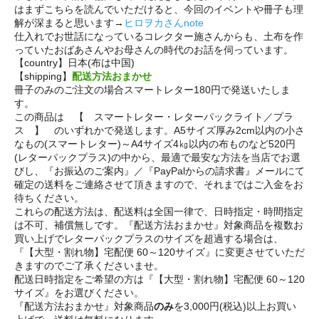
はまずこちらを読んでいただけると、今回のイベントや冊子も理
解が深まると思います→
ヒロヲカさんnote
仕入れでお世話になっているコレクター施さんからも、土布を作
っていたおばあさんやお母さんの時代のお話を伺っています。
【country】日本(布は中国)
【shipping】
配送方法おまかせ
冊子のみのご注文の場合スマートレター180円で発送いたしま
す。
この商品は 【 スマートレター・レターパックライト／プラ
ス 】 のいずれかで発送します。A5サイズ厚み2cm以内の小さ
なもの(スマートレター)～A4サイズ4㎏以内の布ものなど520円
(レターパックプラス)の中から、最適で最安な方法を当店でお選
びし、『お振込のご案内』／『PayPalからの請求書』メールにて
確定の送料をご連絡させて頂きますので、それまではご入金をお
待ちください。
これらの配送方法は、配送料は全国一律で、日時指定・時間指定
は不可、補償無しです。『配送方法おまかせ』対象商品を複数お
買い上げでレターパックプラスのサイズを超過する場合は、
『【大型・割れ物】宅配便 60～120サイズ』に変更させていただ
きますのでご了承くださいませ。
配送日時指定をご希望の方は『【大型・割れ物】宅配便 60～120
サイズ』をお選びください。
『配送方法おまかせ』対象商品
のみ
を3,000円(税込)以上お買い