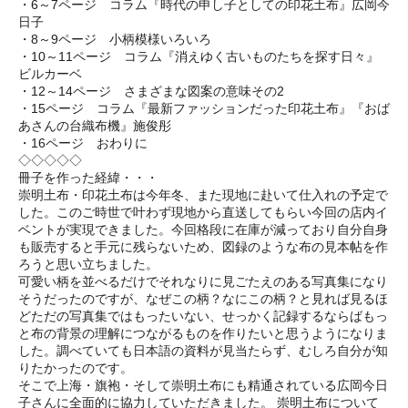
・6～7ページ コラム『時代の申し子としての印花土布』広岡今
日子
・8～9ページ 小柄模様いろいろ
・10～11ページ コラム『消えゆく古いものたちを探す日々』
ビルカーベ
・12～14ページ さまざまな図案の意味その2
・15ページ コラム『最新ファッションだった印花土布』『おば
あさんの台織布機』施俊彤
・16ページ おわりに
◇◇◇◇◇
冊子を作った経緯・・・
崇明土布・印花土布は今年冬、また現地に赴いて仕入れの予定で
した。このご時世で叶わず現地から直送してもらい今回の店内イ
ベントが実現できました。今回格段に在庫が減っており自分自身
も販売すると手元に残らないため、図録のような布の見本帖を作
ろうと思い立ちました。
可愛い柄を並べるだけでそれなりに見ごたえのある写真集になり
そうだったのですが、なぜこの柄？なにこの柄？と見れば見るほ
どただの写真集ではもったいない、せっかく記録するならばもっ
と布の背景の理解につながるものを作りたいと思うようになりま
した。調べていても日本語の資料が見当たらず、むしろ自分が知
りたかったのです。
そこで上海・旗袍・そして崇明土布にも精通されている広岡今日
子さんに全面的に協力していただきました。 崇明土布について