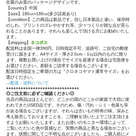
在紫のみ昔のパッケージデザインです。
【country】中国
【size】180㎝×180㎝(多少誤差あり)
【condition】この商品は新品です。但し日本製品と違い、保存時
のしわ、プリントのズレやかすれ等、少々つくりが雑な点が見ら
れることがあります。それらも楽しんで頂ける方にお勧めいたし
ます。
【shipping】
ネコポス
配送料は全国一律390円。日時指定不可、追跡可、ご自宅の郵便
受けに届きます。A4サイズ・厚さ2.5cm・1㎏以内のものに限り
ます。複数お買い上げの場合でサイズを超過する場合は宅急便を
お選びください。差額をご請求する場合もございます。
配送日時指定をご希望の方は『クロネコヤマト通常サイズ』をお
選びください。
→配送・送料について
++++++++++++++++++++++++++++++
◎ご注文前に必ずご確認ください◎
当店の商品はほとんどが、どこかの国のどこかの家庭で大切に使
われてきたUSED品です。そのため、傷・汚れ・シミ・色落ち等
がある場合もございますが、それらは古いもの特有の味、深みと
考え販売しておりますことを、ご理解を頂いた上でご注文頂けま
すようお願いいたします。またお使いのモニター環境によって、
ご覧いただいた色や質感など、実際の商品と異なる場合がござい
ます。状態に関してご不明な点がございましたら、ご購入前にメ