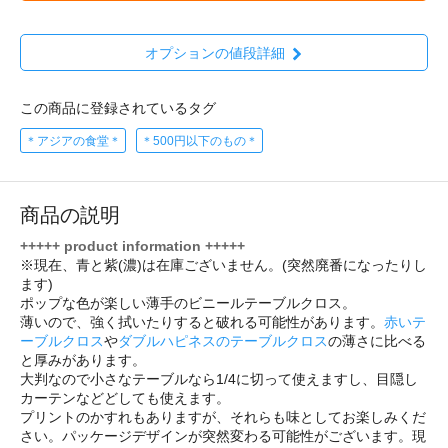
オプションの値段詳細
この商品に登録されているタグ
＊アジアの食堂＊
＊500円以下のもの＊
商品の説明
+++++ product information +++++
※現在、青と紫(濃)は在庫ございません。(突然廃番になったりし
ます)
ポップな色が楽しい薄手のビニールテーブルクロス。
薄いので、強く拭いたりすると破れる可能性があります。
赤いテ
ーブルクロス
や
ダブルハピネスのテーブルクロス
の薄さに比べる
と厚みがあります。
大判なので小さなテーブルなら1/4に切って使えますし、目隠し
カーテンなどどしても使えます。
プリントのかすれもありますが、それらも味としてお楽しみくだ
さい。パッケージデザインが突然変わる可能性がございます。現