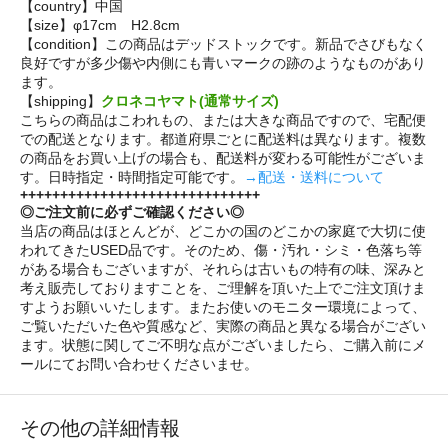
【country】中国
【size】φ17cm H2.8cm
【condition】この商品はデッドストックです。新品でさびもなく
良好ですが多少傷や内側にも青いマークの跡のようなものがあり
ます。
【shipping】
クロネコヤマト(通常サイズ)
こちらの商品はこわれもの、または大きな商品ですので、宅配便
での配送となります。都道府県ごとに配送料は異なります。複数
の商品をお買い上げの場合も、配送料が変わる可能性がございま
す。日時指定・時間指定可能です。
→配送・送料について
++++++++++++++++++++++++++++++
◎ご注文前に必ずご確認ください◎
当店の商品はほとんどが、どこかの国のどこかの家庭で大切に使
われてきたUSED品です。そのため、傷・汚れ・シミ・色落ち等
がある場合もございますが、それらは古いもの特有の味、深みと
考え販売しておりますことを、ご理解を頂いた上でご注文頂けま
すようお願いいたします。またお使いのモニター環境によって、
ご覧いただいた色や質感など、実際の商品と異なる場合がござい
ます。状態に関してご不明な点がございましたら、ご購入前にメ
ールにてお問い合わせくださいませ。
その他の詳細情報