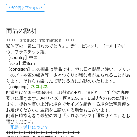
＊500円以下のもの＊
商品の説明
+++++ product information +++++
繁体字の「誕生日おめでとう」。赤1、ピンク1、ゴールド2ず
つ。プラスチック製。
【country】中国
【size】横8cm
【condition】この商品は新品です。但し日本製品と違い、プリン
トのズレや蓋の緩み等、少々つくりが雑な点が見られることがあ
ります。それらも楽しんで頂ける方にお勧めいたします。
【shipping】
ネコポス
配送料は全国一律390円。日時指定不可、追跡可、ご自宅の郵便
受けに届きます。A4サイズ・厚さ2.5cm・1㎏以内のものに限り
ます。複数お買い上げの場合でサイズを超過する場合は宅急便を
お選びください。差額をご請求する場合もございます。
配送日時指定をご希望の方は『クロネコヤマト通常サイズ』をお
選びください。
→配送・送料について
++++++++++++++++++++++++++++++