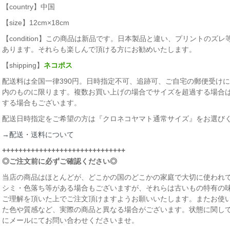
【country】中国
【size】12cm×18cm
【condition】この商品は新品です。日本製品と違い、プリントの
あります。それらも楽しんで頂ける方にお勧めいたします。
【shipping】
ネコポス
配送料は全国一律390円。日時指定不可、追跡可、ご自宅の郵便受けに届
内のものに限ります。複数お買い上げの場合でサイズを超過する場合
する場合もございます。
配送日時指定をご希望の方は『クロネコヤマト通常サイズ』をお選び
→配送・送料について
++++++++++++++++++++++++++++++
◎ご注文前に必ずご確認ください◎
当店の商品はほとんどが、どこかの国のどこかの家庭で大切に使われて
シミ・色落ち等がある場合もございますが、それらは古いもの特有の
ご理解を頂いた上でご注文頂けますようお願いいたします。またお使
た色や質感など、実際の商品と異なる場合がございます。状態に関し
にメールにてお問い合わせくださいませ。