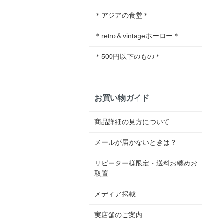
＊アジアの食堂＊
＊retro＆vintageホーロー＊
＊500円以下のもの＊
お買い物ガイド
商品詳細の見方について
メールが届かないときは？
リピーター様限定・送料お纏めお
取置
メディア掲載
実店舗のご案内