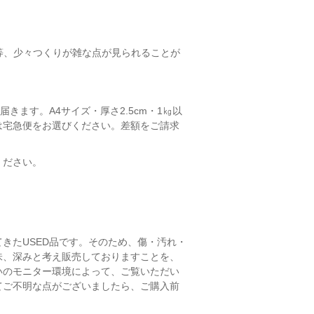
ズレ等、少々つくりが雑な点が見られることが
きます。A4サイズ・厚さ2.5cm・1㎏以
は宅急便をお選びください。差額をご請求
ください。
きたUSED品です。そのため、傷・汚れ・
味、深みと考え販売しておりますことを、
いのモニター環境によって、ご覧いただい
てご不明な点がございましたら、ご購入前