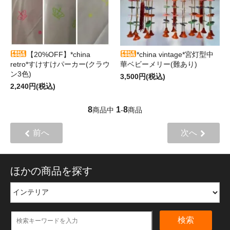
【20%OFF】*china
*china vintage*宮灯型中
retro*すけすけパーカー(クラウ
華ベビーメリー(難あり)
ン3色)
3,500円(税込)
2,240円(税込)
8
1
8
商品中
-
商品
前へ
次へ
ほかの商品を探す
検索