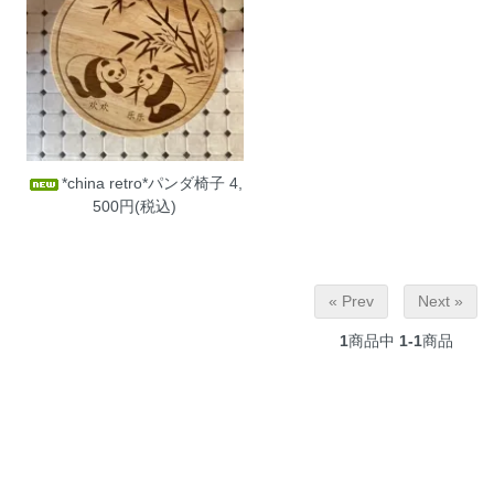
*china retro*パンダ椅子
4,
500円(税込)
« Prev
Next »
1
商品中
1-1
商品