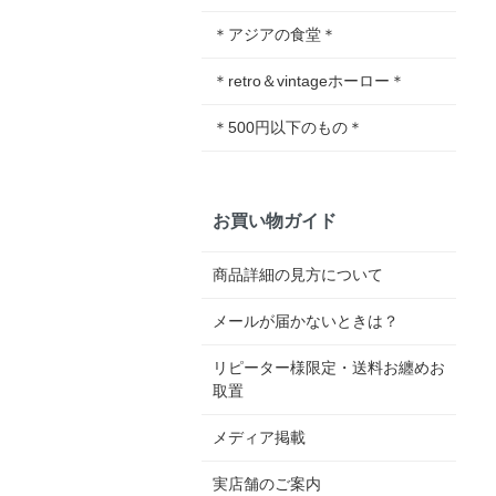
＊アジアの食堂＊
＊retro＆vintageホーロー＊
＊500円以下のもの＊
お買い物ガイド
商品詳細の見方について
メールが届かないときは？
リピーター様限定・送料お纏めお
取置
メディア掲載
実店舗のご案内